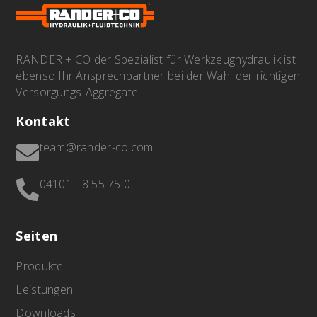
RANDER + CO der Spezialist für Werkzeughydraulik ist
ebenso Ihr Ansprechpartner bei der Wahl der richtigen
Versorgungs-Aggregate.
Kontakt
team@rander-co.com

04101 - 8 55 75 0

Seiten
Produkte
Leistungen
Downloads