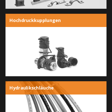
Hochdruckkupplungen
Hydraulikschläuche