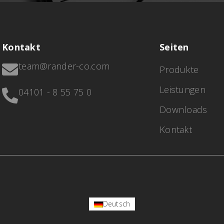
Kontakt
Seiten
team@rander-co.com

Produkte
Leistungen
04101 - 8 55 75 0

Downloads
Kontakt
Deutsch