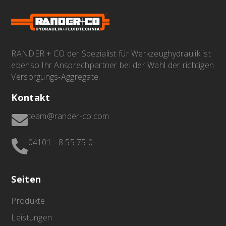
RANDER + CO der Spezialist für Werkzeughydraulik ist
ebenso Ihr Ansprechpartner bei der Wahl der richtigen
Versorgungs-Aggregate.
Kontakt
team@rander-co.com

04101 - 8 55 75 0

Seiten
Produkte
Leistungen